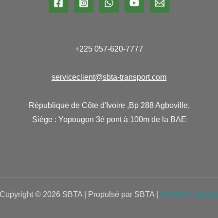
+225 057-620-7777
serviceclient@sbta-transport.com
République de Côte d'Ivoire ,Bp 288 Agboville,
Siège : Yopougon 3è pont à 100m de la BAE
Copyright © 2026 SBTA | Propulsé par SBTA |
Mentions légale