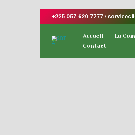
Aller
+225 057-620-7777
/
servicecl
au
contenu
Accueil
La Com
Contact