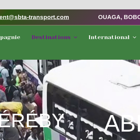
ient@sbta-transport.com
OUAGA, BOBOD
pagnie
Destinations
International
ÉRÉBY
AB