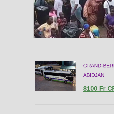
GRAND-BÉR
ABIDJAN
8100 Fr C