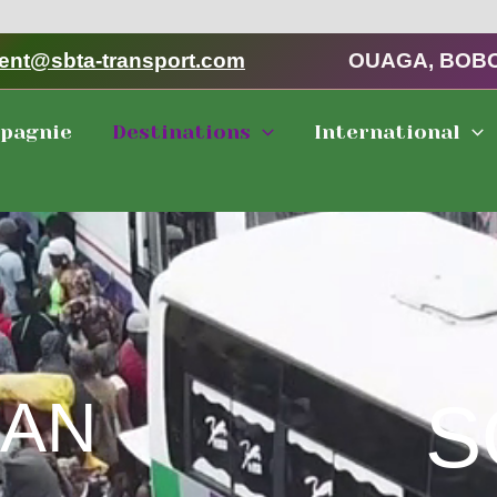
ient@sbta-transport.com
OUAGA, BOBOD
pagnie
Destinations
International
JAN
S