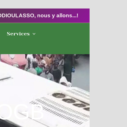
IOULASSO, nous y allons...!
Services
OGB