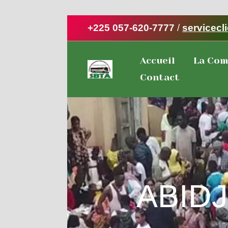
Aller
+225 057-620-7777
/
servicecl
au
contenu
Accueil
La Com
Contact
ABID