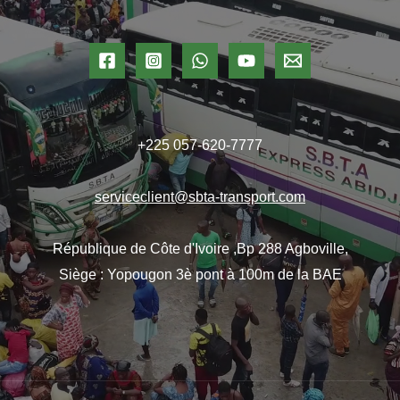
+225 057-620-7777
serviceclient@sbta-transport.com
République de Côte d'Ivoire ,Bp 288 Agboville,
Siège : Yopougon 3è pont à 100m de la BAE