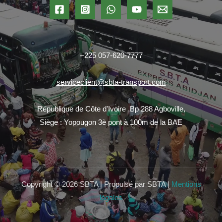
+225 057-620-7777
serviceclient@sbta-transport.com
République de Côte d'Ivoire ,Bp 288 Agboville,
Siège : Yopougon 3è pont à 100m de la BAE
Copyright © 2026 SBTA | Propulsé par SBTA |
Mentions
légales