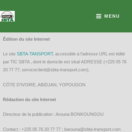
Aller
au
MENU
contenu
Édition du site Internet
Le site
SBTA-TANSPORT
, accessible à l’adresse URL est édité
par TIC SBTA , dont le domicile est situé ADRESSE (+225 05 76
20 77 77, serviceclient@sbta-transport.com).
CÔTE D’IVOIRE, ABIDJAN, YOPOUGON
Rédaction du site Internet
Directeur de la publication : Arouna BONKOUNGOU
Contact : +225 05 76 20 77 77 ; barouna@sbta-transport.com