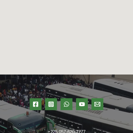
+225 057-620-7777