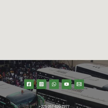
+225 057-620-7777