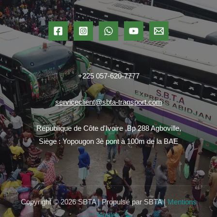
+225 057-620-7777
serviceclient@sbta-transport.com
République de Côte d'Ivoire ,Bp 288 Agboville,
Siège : Yopougon 3è pont à 100m de la BAE
Copyright © 2026 SBTA | Propulsé par SBTA |
Mentions
légales